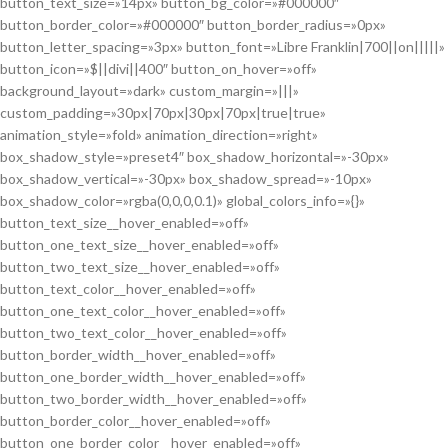
button_text_size=»14px» button_bg_color=»#000000″
button_border_color=»#000000″ button_border_radius=»0px»
button_letter_spacing=»3px» button_font=»Libre Franklin|700||on|||||»
button_icon=»$||divi||400″ button_on_hover=»off»
background_layout=»dark» custom_margin=»|||»
custom_padding=»30px|70px|30px|70px|true|true»
animation_style=»fold» animation_direction=»right»
box_shadow_style=»preset4″ box_shadow_horizontal=»-30px»
box_shadow_vertical=»-30px» box_shadow_spread=»-10px»
box_shadow_color=»rgba(0,0,0,0.1)» global_colors_info=»{}»
button_text_size__hover_enabled=»off»
button_one_text_size__hover_enabled=»off»
button_two_text_size__hover_enabled=»off»
button_text_color__hover_enabled=»off»
button_one_text_color__hover_enabled=»off»
button_two_text_color__hover_enabled=»off»
button_border_width__hover_enabled=»off»
button_one_border_width__hover_enabled=»off»
button_two_border_width__hover_enabled=»off»
button_border_color__hover_enabled=»off»
button_one_border_color__hover_enabled=»off»