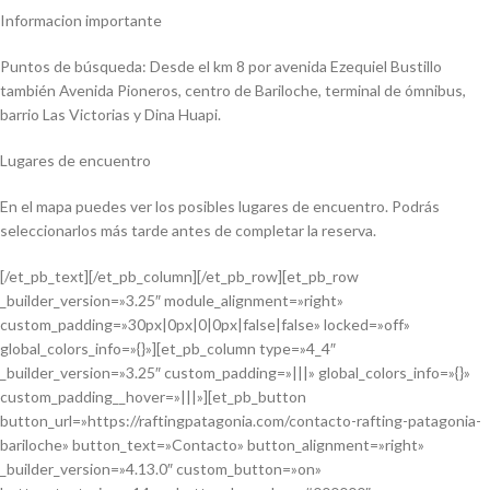
Informacion importante
Puntos de búsqueda: Desde el km 8 por avenida Ezequiel Bustillo
también Avenida Pioneros, centro de Bariloche, terminal de ómnibus,
barrio Las Victorias y Dina Huapi.
Lugares de encuentro
En el mapa puedes ver los posibles lugares de encuentro. Podrás
seleccionarlos más tarde antes de completar la reserva.
[/et_pb_text][/et_pb_column][/et_pb_row][et_pb_row
_builder_version=»3.25″ module_alignment=»right»
custom_padding=»30px|0px|0|0px|false|false» locked=»off»
global_colors_info=»{}»][et_pb_column type=»4_4″
_builder_version=»3.25″ custom_padding=»|||» global_colors_info=»{}»
custom_padding__hover=»|||»][et_pb_button
button_url=»https://raftingpatagonia.com/contacto-rafting-patagonia-
bariloche» button_text=»Contacto» button_alignment=»right»
_builder_version=»4.13.0″ custom_button=»on»