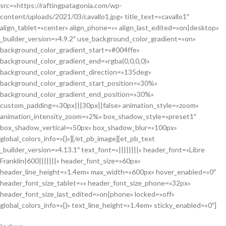
src=»https://raftingpatagonia.com/wp-
content/uploads/2021/03/cavallo1.jpg» title_text=»cavallo1″
align_tablet=»center» align_phone=»» align_last_edited=»on|desktop»
_builder_version=»4.9.2″ use_background_color_gradient=»on»
background_color_gradient_start=»#004ffe»
background_color_gradient_end=»rgba(0,0,0,0)»
background_color_gradient_direction=»135deg»
background_color_gradient_start_position=»30%»
background_color_gradient_end_position=»30%»
custom_padding=»30px|||30px||false» animation_style=»zoom»
animation_intensity_zoom=»2%» box_shadow_style=»preset1″
box_shadow_vertical=»50px» box_shadow_blur=»100px»
global_colors_info=»{}»][/et_pb_image][et_pb_text
_builder_version=»4.13.1″ text_font=»||||||||» header_font=»Libre
Franklin|600|||||||» header_font_size=»60px»
header_line_height=»1.4em» max_width=»600px» hover_enabled=»0″
header_font_size_tablet=»» header_font_size_phone=»32px»
header_font_size_last_edited=»on|phone» locked=»off»
global_colors_info=»{}» text_line_height=»1.4em» sticky_enabled=»0″]