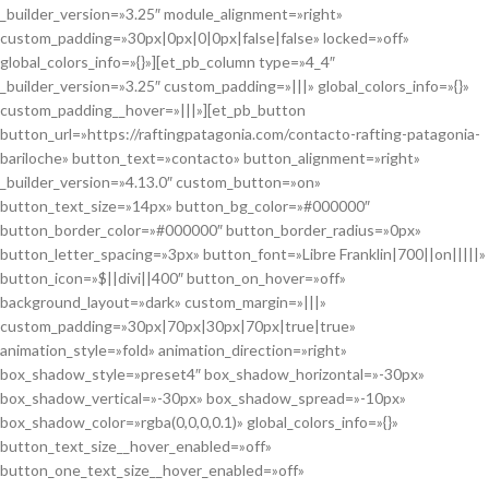
_builder_version=»3.25″ module_alignment=»right»
custom_padding=»30px|0px|0|0px|false|false» locked=»off»
global_colors_info=»{}»][et_pb_column type=»4_4″
_builder_version=»3.25″ custom_padding=»|||» global_colors_info=»{}»
custom_padding__hover=»|||»][et_pb_button
button_url=»https://raftingpatagonia.com/contacto-rafting-patagonia-
bariloche» button_text=»contacto» button_alignment=»right»
_builder_version=»4.13.0″ custom_button=»on»
button_text_size=»14px» button_bg_color=»#000000″
button_border_color=»#000000″ button_border_radius=»0px»
button_letter_spacing=»3px» button_font=»Libre Franklin|700||on|||||»
button_icon=»$||divi||400″ button_on_hover=»off»
background_layout=»dark» custom_margin=»|||»
custom_padding=»30px|70px|30px|70px|true|true»
animation_style=»fold» animation_direction=»right»
box_shadow_style=»preset4″ box_shadow_horizontal=»-30px»
box_shadow_vertical=»-30px» box_shadow_spread=»-10px»
box_shadow_color=»rgba(0,0,0,0.1)» global_colors_info=»{}»
button_text_size__hover_enabled=»off»
button_one_text_size__hover_enabled=»off»