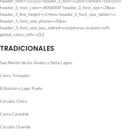
header_font=»||||||||» header_3_font=»Libre Franklin|700|||||||»
header_3_text_color=»#000000″ header_3_font_size=»38px»
header_3_line_height=»1.4em» header_3_font_size_tablet=»»
header_3_font_size_phone=»30px»
header_3_font_size_last_edited=»on|phone» locked=»off»
global_colors_info=»{}»]
TRADICIONALES
San Martín de los Andes y Siete Lagos
Cerro Tronador
El Bolsón y Lago Puelo
Circuito Chico
Cerro Catedral
Circuito Grande