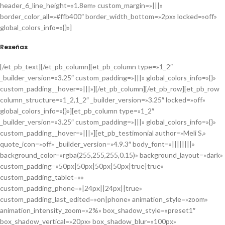
header_6_line_height=»1.8em» custom_margin=»|||»
border_color_all=»#ffb400″ border_width_bottom=»2px» locked=»off»
global_colors_info=»{}»]
Reseñas
[/et_pb_text][/et_pb_column][et_pb_column type=»1_2″
_builder_version=»3.25″ custom_padding=»|||» global_colors_info=»{}»
custom_padding__hover=»|||»][/et_pb_column][/et_pb_row][et_pb_row
column_structure=»1_2,1_2″ _builder_version=»3.25″ locked=»off»
global_colors_info=»{}»][et_pb_column type=»1_2″
_builder_version=»3.25″ custom_padding=»|||» global_colors_info=»{}»
custom_padding__hover=»|||»][et_pb_testimonial author=»Meli S.»
quote_icon=»off» _builder_version=»4.9.3″ body_font=»||||||||»
background_color=»rgba(255,255,255,0.15)» background_layout=»dark»
custom_padding=»50px|50px|50px|50px|true|true»
custom_padding_tablet=»»
custom_padding_phone=»|24px||24px||true»
custom_padding_last_edited=»on|phone» animation_style=»zoom»
animation_intensity_zoom=»2%» box_shadow_style=»preset1″
box_shadow_vertical=»20px» box_shadow_blur=»100px»