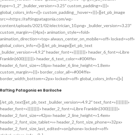
type=»1_2″ _builder_version=»3.25″ custom_padding=»|||»
global_colors_info=»{}» custom_padding__hover=»|||»][et_pb_image
src=»https://raftingpatagonia.com/wp-
content/uploads/2021/02/electrician_10.png» _builder_version=»3.23″
custom_margin=»||4px|» animation_style=»fold»
animation_direction=»top» always_center_on_mobile=»off» locked=»off»
global_colors_info=»{}»][/et_pb_image][et_pb_text
_builder_version=»4.9.2″ header_font=»||||||||» header_6_font=»Libre
Franklin|600|||||||» header_6_text_color=»#004ffe»
header_6_font_size=»18px» header_6_line_height=»1.8em»
custom_margin=»|||» border_color_all=»#004ffe»
border_width_bottom=»2px» locked=»off» global_colors_info=»{}»]
Rafting Patagonia en Bariloche
[/et_pb_text][et_pb_text _builder_version=»4.9.2″ text_font=»||||||||»
header_font=»||||||||» header_2_font=»Libre Franklin|300|||||||»
header_2_font_size=»42px» header_2_line_height=»1.4em»
header_2_font_size_tablet=»» header_2_font_size_phone=»32px»
header_2_font_size_last_edited=»on|phone» locked=»off»