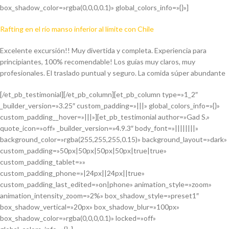
box_shadow_color=»rgba(0,0,0,0.1)» global_colors_info=»{}»]
Rafting en el río manso inferior al límite con Chile
Excelente excursión!! Muy divertida y completa. Experiencia para
principiantes, 100% recomendable! Los guías muy claros, muy
profesionales. El traslado puntual y seguro. La comida súper abundante
[/et_pb_testimonial][/et_pb_column][et_pb_column type=»1_2″
_builder_version=»3.25″ custom_padding=»|||» global_colors_info=»{}»
custom_padding__hover=»|||»][et_pb_testimonial author=»Gad S.»
quote_icon=»off» _builder_version=»4.9.3″ body_font=»||||||||»
background_color=»rgba(255,255,255,0.15)» background_layout=»dark»
custom_padding=»50px|50px|50px|50px|true|true»
custom_padding_tablet=»»
custom_padding_phone=»|24px||24px||true»
custom_padding_last_edited=»on|phone» animation_style=»zoom»
animation_intensity_zoom=»2%» box_shadow_style=»preset1″
box_shadow_vertical=»20px» box_shadow_blur=»100px»
box_shadow_color=»rgba(0,0,0,0.1)» locked=»off»