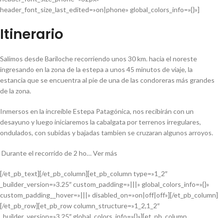
header_font_size_last_edited=»on|phone» global_colors_info=»{}»]
Itinerario
Salimos desde Bariloche recorriendo unos 30 km. hacia el noreste
ingresando en la zona de la estepa a unos 45 minutos de viaje, la
estancia que se encuentra al pie de una de las condoreras más grandes
de la zona.
Inmersos en la increíble Estepa Patagónica, nos recibirán con un
desayuno y luego iniciaremos la cabalgata por terrenos irregulares,
ondulados, con subidas y bajadas tambien se cruzaran algunos arroyos.
Durante el recorrido de 2 ho… Ver más
[/et_pb_text][/et_pb_column][et_pb_column type=»1_2″
_builder_version=»3.25″ custom_padding=»|||» global_colors_info=»{}»
custom_padding__hover=»|||» disabled_on=»on|off|off»][/et_pb_column]
[/et_pb_row][et_pb_row column_structure=»1_2,1_2″
_builder_version=»3.25″ global_colors_info=»{}»][et_pb_column