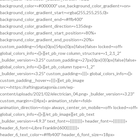
background_color=»#000000″ use_background_color_gradient=»on»
background_color_gradient_start=»rgba(255,255,255,0)»
background_color_gradient_end=»#ffb400″
background_color_gradient_direction=»135deg»
background_color_gradient_start_position=»80%»
background_color_gradient_end_position=»20%»
custom_padding=»54px|0px|54px|0px|false|false» locked=»off»
global_colors_info=»{}»][et_pb_row column_structure=»1_2,1_2″
_builder_version=»3.25″ custom_padding=»27px|0px|0|0px|false|false»
global_colors_info=»{}»][et_pb_column type=»1_2″
_builder_version=»3.25″ custom_padding=»|||» global_colors_info=»{}»
custom_padding__hover=»|||»][et_pb_image
src=»https://raftingpatagonia.com/wp-
content/uploads/2021/02/electrician_04.png» _builder_version=»3.23″
custom_margin=»||4px|» animation_style=»fold»
animation_direction=»top» always_center_on_mobile=»off» locked=»off»
global_colors_info=»{}»][/et_pb_image][et_pb_text
_builder_version=»4.9.3″ text_font=»||||||||» header_font=»||||||||»
header_6_font=»Libre Franklin|600|||||||»
header_6_text_color=»#ffb400″ header_6_font_size=»18px»