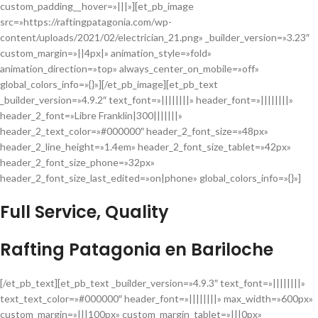
custom_padding__hover=»|||»][et_pb_image
src=»https://raftingpatagonia.com/wp-
content/uploads/2021/02/electrician_21.png» _builder_version=»3.23″
custom_margin=»||4px|» animation_style=»fold»
animation_direction=»top» always_center_on_mobile=»off»
global_colors_info=»{}»][/et_pb_image][et_pb_text
_builder_version=»4.9.2″ text_font=»||||||||» header_font=»||||||||»
header_2_font=»Libre Franklin|300|||||||»
header_2_text_color=»#000000″ header_2_font_size=»48px»
header_2_line_height=»1.4em» header_2_font_size_tablet=»42px»
header_2_font_size_phone=»32px»
header_2_font_size_last_edited=»on|phone» global_colors_info=»{}»]
Full Service, Quality
Rafting Patagonia en Bariloche
[/et_pb_text][et_pb_text _builder_version=»4.9.3″ text_font=»||||||||»
text_text_color=»#000000″ header_font=»||||||||» max_width=»600px»
custom_margin=»|||100px» custom_margin_tablet=»|||0px»