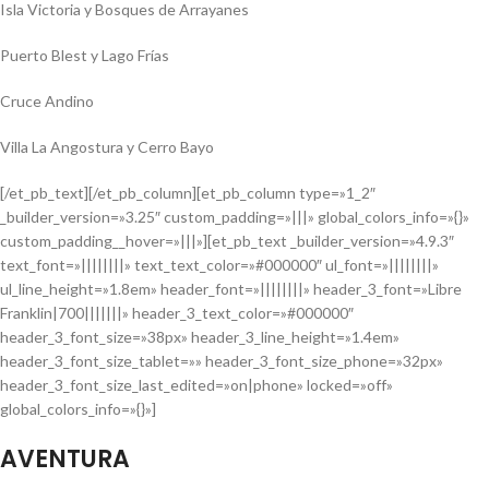
Isla Victoria y Bosques de Arrayanes
Puerto Blest y Lago Frías
Cruce Andino
Villa La Angostura y Cerro Bayo
[/et_pb_text][/et_pb_column][et_pb_column type=»1_2″
_builder_version=»3.25″ custom_padding=»|||» global_colors_info=»{}»
custom_padding__hover=»|||»][et_pb_text _builder_version=»4.9.3″
text_font=»||||||||» text_text_color=»#000000″ ul_font=»||||||||»
ul_line_height=»1.8em» header_font=»||||||||» header_3_font=»Libre
Franklin|700|||||||» header_3_text_color=»#000000″
header_3_font_size=»38px» header_3_line_height=»1.4em»
header_3_font_size_tablet=»» header_3_font_size_phone=»32px»
header_3_font_size_last_edited=»on|phone» locked=»off»
global_colors_info=»{}»]
AVENTURA