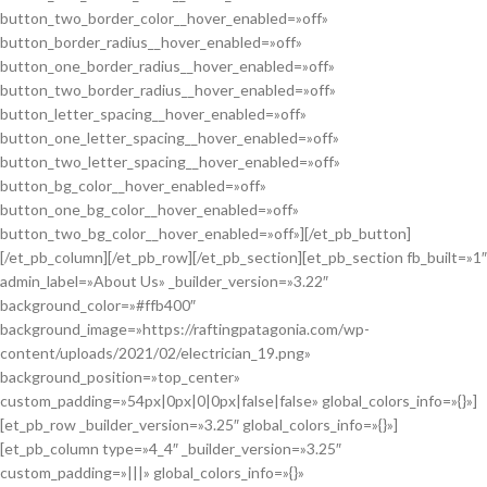
button_two_border_color__hover_enabled=»off»
button_border_radius__hover_enabled=»off»
button_one_border_radius__hover_enabled=»off»
button_two_border_radius__hover_enabled=»off»
button_letter_spacing__hover_enabled=»off»
button_one_letter_spacing__hover_enabled=»off»
button_two_letter_spacing__hover_enabled=»off»
button_bg_color__hover_enabled=»off»
button_one_bg_color__hover_enabled=»off»
button_two_bg_color__hover_enabled=»off»][/et_pb_button]
[/et_pb_column][/et_pb_row][/et_pb_section][et_pb_section fb_built=»1″
admin_label=»About Us» _builder_version=»3.22″
background_color=»#ffb400″
background_image=»https://raftingpatagonia.com/wp-
content/uploads/2021/02/electrician_19.png»
background_position=»top_center»
custom_padding=»54px|0px|0|0px|false|false» global_colors_info=»{}»]
[et_pb_row _builder_version=»3.25″ global_colors_info=»{}»]
[et_pb_column type=»4_4″ _builder_version=»3.25″
custom_padding=»|||» global_colors_info=»{}»