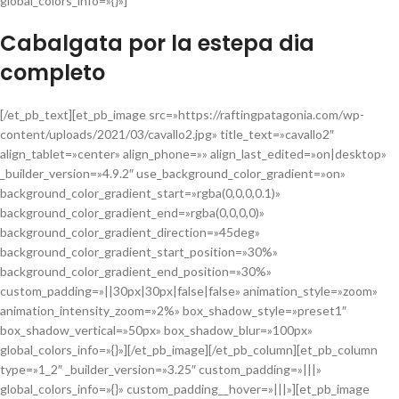
global_colors_info=»{}»]
Cabalgata por la estepa dia
completo
[/et_pb_text][et_pb_image src=»https://raftingpatagonia.com/wp-
content/uploads/2021/03/cavallo2.jpg» title_text=»cavallo2″
align_tablet=»center» align_phone=»» align_last_edited=»on|desktop»
_builder_version=»4.9.2″ use_background_color_gradient=»on»
background_color_gradient_start=»rgba(0,0,0,0.1)»
background_color_gradient_end=»rgba(0,0,0,0)»
background_color_gradient_direction=»45deg»
background_color_gradient_start_position=»30%»
background_color_gradient_end_position=»30%»
custom_padding=»||30px|30px|false|false» animation_style=»zoom»
animation_intensity_zoom=»2%» box_shadow_style=»preset1″
box_shadow_vertical=»50px» box_shadow_blur=»100px»
global_colors_info=»{}»][/et_pb_image][/et_pb_column][et_pb_column
type=»1_2″ _builder_version=»3.25″ custom_padding=»|||»
global_colors_info=»{}» custom_padding__hover=»|||»][et_pb_image