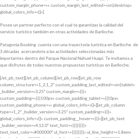
custom_margin_phone=»» custom_margin_last_edited=»on|desktop»
global_colors_info=»{}»]
Posee un partner perfecto con el cual te garantizas la calidad del
servicio turístico también en otras actividades de Bariloche.
Patagonia Booking cuenta con una trayectoria turística en Bariloche de
3 décadas acercandote a las actividades seleccionadas más
importantes dentro del Parque Nacional Nahuel Huapi. Te invitamos a
que disfrutes de todas nuestras propuestas turísticas en Bariloche.
[/et_pb_text][/et_pb_column][/et_pb_row][et_pb_row
column_structure=»1_2,1_2″ custom_padding_last_edited=»on|tablet»
_builder_version=»3.25″ custom_margin=»|||»
custom_padding=»|||100px» custom_padding_tablet=»|||0px»
custom_padding_phone=»» global_colors_info=»{}»][et_pb_column
type=»1_2″ _builder_version=»3.25″ custom_padding=»|||»
global_colors_info=»{}» custom_padding__hover=»|||»][et_pb_text
_builder_version=»4.12.0″ text_font=»||||||||»
text_text_color=»#000000″ ul_font=»||||||||» ul_line_height=»1.8em»