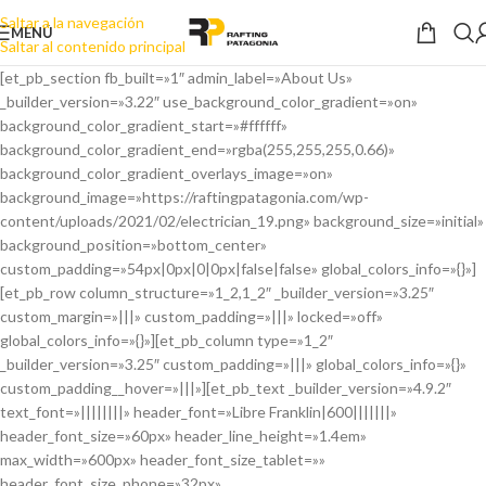
Saltar a la navegación
MENÚ
Saltar al contenido principal
[et_pb_section fb_built=»1″ admin_label=»About Us»
_builder_version=»3.22″ use_background_color_gradient=»on»
background_color_gradient_start=»#ffffff»
background_color_gradient_end=»rgba(255,255,255,0.66)»
background_color_gradient_overlays_image=»on»
background_image=»https://raftingpatagonia.com/wp-
content/uploads/2021/02/electrician_19.png» background_size=»initial»
background_position=»bottom_center»
custom_padding=»54px|0px|0|0px|false|false» global_colors_info=»{}»]
[et_pb_row column_structure=»1_2,1_2″ _builder_version=»3.25″
custom_margin=»|||» custom_padding=»|||» locked=»off»
global_colors_info=»{}»][et_pb_column type=»1_2″
_builder_version=»3.25″ custom_padding=»|||» global_colors_info=»{}»
custom_padding__hover=»|||»][et_pb_text _builder_version=»4.9.2″
text_font=»||||||||» header_font=»Libre Franklin|600|||||||»
header_font_size=»60px» header_line_height=»1.4em»
max_width=»600px» header_font_size_tablet=»»
header_font_size_phone=»32px»