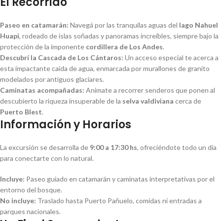
El Recorrido
Paseo en catamarán:
Navegá por las tranquilas aguas del
lago Nahuel
Huapi
, rodeado de islas soñadas y panoramas increíbles, siempre bajo la
protección de la imponente
cordillera de Los Andes
.
Descubrí la Cascada de Los Cántaros:
Un acceso especial te acerca a
esta impactante caída de agua, enmarcada por murallones de granito
modelados por antiguos glaciares.
Caminatas acompañadas:
Animate a recorrer senderos que ponen al
descubierto la riqueza insuperable de la
selva valdiviana
cerca de
Puerto Blest
.
Información y Horarios
La excursión se desarrolla de
9:00 a 17:30 hs
, ofreciéndote todo un día
para conectarte con lo natural.
Incluye:
Paseo guiado en catamarán y caminatas interpretativas por el
entorno del bosque.
No incluye:
Traslado hasta Puerto Pañuelo, comidas ni entradas a
parques nacionales.