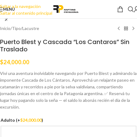
Saltar a la navegación
Haga clic para ampliar
MENÚ
Saltar al contenido principal
Inicio
/
Tipo
/
Lacustre
Puerto Blest y Cascada “Los Cantaros” Sin
Traslado
$
24,000.00
Viví una aventura inolvidable navegando por Puerto Blest y admirando la
imponente Cascada de Los Cántaros. Aprovechá un relajante paseo en
catamarán y recorridos a pie por la selva valdiviana, compartiendo
jornadas únicas en el centro de la Patagonia argentina. ✅ Reservá tu
lugar hoy pagando solo la seña — el saldo lo abonás recién el día de la
excursión.
Adulto
(+
$
24,000.00
)