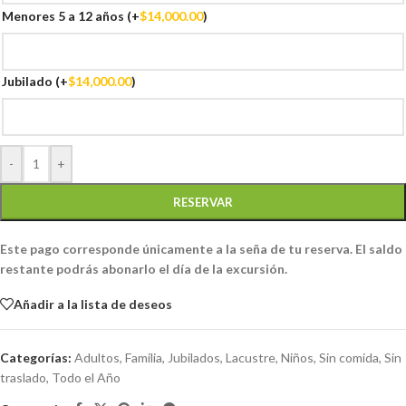
Menores 5 a 12 años
(+
$
14,000.00
)
Jubilado
(+
$
14,000.00
)
-
+
RESERVAR
Este pago corresponde únicamente a la seña de tu reserva. El saldo
restante podrás abonarlo el día de la excursión.
Añadir a la lista de deseos
Categorías:
Adultos
,
Familia
,
Jubilados
,
Lacustre
,
Niños
,
Sin comida
,
Sin
traslado
,
Todo el Año